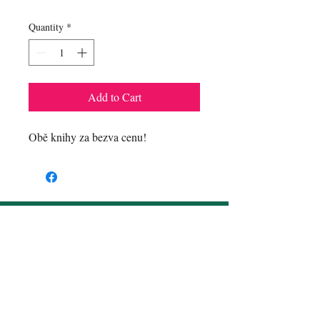
Quantity
*
Add to Cart
Obě knihy za bezva cenu!
Contact
Email:
romana.smelikova@seznam.cz
Praha
Follow me