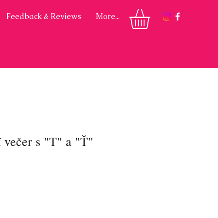
Feedback & Reviews
More...
 večer s "T" a "Ť"