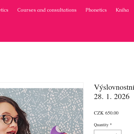
tics
Courses and consultations
Phonetics
Kniha
Výslovnostní
28. 1. 2026
Price
CZK 650.00
Quantity
*