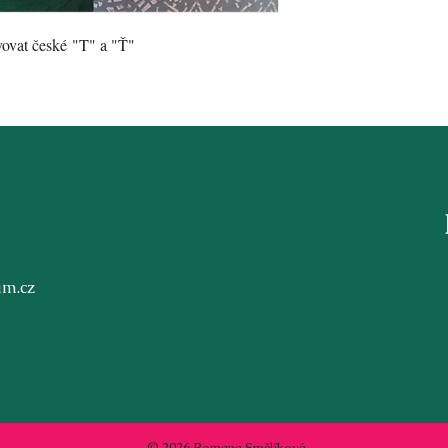
ovovat české "T" a "Ť"
m.cz
© 2026 Romana Smělíková